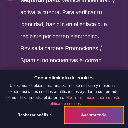
Segundo paso:
verifica tu identidad y
activa la cuenta. Para verificar tu
identidad, haz clic en el enlace que
recibiste por correo electrónico.
Revisa la carpeta Promociones /
Spam si no encuentras el correo
electrónico de activación.
Consentimiento de cookies
Utilizamos cookies para analizar el uso del sitio y mejorar su
Para asegurarte de que nuestros
experiencia. Las cookies analíticas nos ayudan a comprender
cómo utiliza nuestra plataforma.
Más información sobre nuestra
correos electrónicos vayan a la
política de cookies
bandeja de entrada y no acaben en la
Rechazar análisis
Aceptar todo
Papelera/Spam, agrega